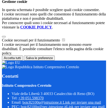
Gestione cookie
In questa schermata è possibile scegliere quali cookie consentire.
I cookie necessari sono quelli che consentono il funzionamento della
piattaforma e non è possibile disabilitarli.
Per conoscere quali sono i cookie necessari al funzionamento potete
visionare la
COOKIE POLICY
.
Cookie necessari per il funzionamento
I cookie necessari per il funzionamento non possono essere
disabilitati. È possibile consultare l'elenco nella pagina della cookie
policy.
Accetta tutti
Salva le preferenze
Istituto Comprensivo Ceretolo
Contatti
Istituto Comprensivo Ceretolo
Viale della Libertà 3 40033 Casalecchio di Reno (BO)
Tel:
+39 051.598370
Email:
boic82100q@istruzione.it
Link per inviare una mail
PEC:
boic82100q@pec.istruzione.it
Link per inviare una mail