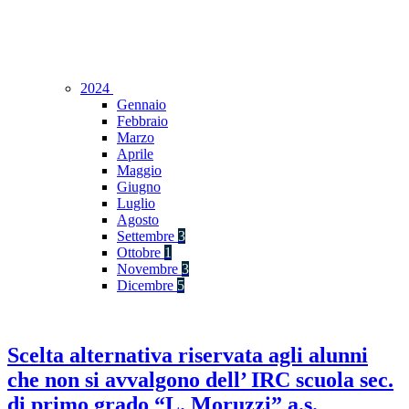
2024
Gennaio
Febbraio
Marzo
Aprile
Maggio
Giugno
Luglio
Agosto
Settembre
3
Ottobre
1
Novembre
3
Dicembre
5
Scelta alternativa riservata agli alunni
che non si avvalgono dell’ IRC scuola sec.
di primo grado “L. Moruzzi” a.s.