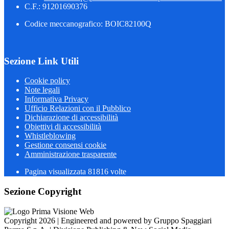
C.F.: 91201690376
Codice meccanografico: BOIC82100Q
Sezione Link Utili
Cookie policy
Note legali
Informativa Privacy
Ufficio Relazioni con il Pubblico
Dichiarazione di accessibilità
Obiettivi di accessibilità
Whistleblowing
Gestione consensi cookie
Amministrazione trasparente
Pagina visualizzata
81816
volte
Sezione Copyright
Copyright 2026 | Engineered and powered by Gruppo Spaggiari