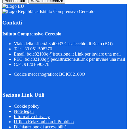
Accetta tutti
Salva le preferenze
Istituto Comprensivo Ceretolo
Contatti
Istituto Comprensivo Ceretolo
Viale della Libertà 3 40033 Casalecchio di Reno (BO)
Tel:
+39 051.598370
Email:
boic82100q@istruzione.it
Link per inviare una mail
PEC:
boic82100q@pec.istruzione.it
Link per inviare una mail
C.F.: 91201690376
Codice meccanografico: BOIC82100Q
Sezione Link Utili
Cookie policy
Note legali
Informativa Privacy
Ufficio Relazioni con il Pubblico
Dichiarazione di accessibilità