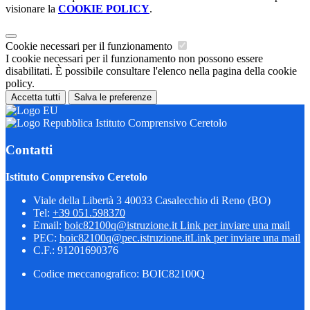
visionare la
COOKIE POLICY
.
Cookie necessari per il funzionamento
I cookie necessari per il funzionamento non possono essere
disabilitati. È possibile consultare l'elenco nella pagina della cookie
policy.
Accetta tutti
Salva le preferenze
Istituto Comprensivo Ceretolo
Contatti
Istituto Comprensivo Ceretolo
Viale della Libertà 3 40033 Casalecchio di Reno (BO)
Tel:
+39 051.598370
Email:
boic82100q@istruzione.it
Link per inviare una mail
PEC:
boic82100q@pec.istruzione.it
Link per inviare una mail
C.F.: 91201690376
Codice meccanografico: BOIC82100Q