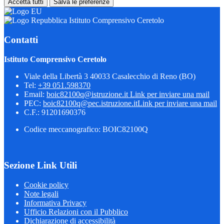
Accetta tutti
Salva le preferenze
Istituto Comprensivo Ceretolo
Contatti
Istituto Comprensivo Ceretolo
Viale della Libertà 3 40033 Casalecchio di Reno (BO)
Tel:
+39 051.598370
Email:
boic82100q@istruzione.it
Link per inviare una mail
PEC:
boic82100q@pec.istruzione.it
Link per inviare una mail
C.F.: 91201690376
Codice meccanografico: BOIC82100Q
Sezione Link Utili
Cookie policy
Note legali
Informativa Privacy
Ufficio Relazioni con il Pubblico
Dichiarazione di accessibilità