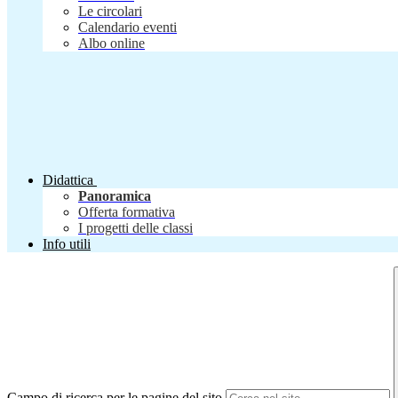
Le circolari
Calendario eventi
Albo online
Didattica
Panoramica
Offerta formativa
I progetti delle classi
Info utili
Campo di ricerca per le pagine del sito