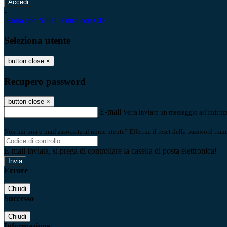
-
Entra con SPID
Entra con CIE
Seleziona utente
button close
×
Recupero password
button close
×
E-mail
Verrà inviato un messaggio all'indirizz
Non hai una e-mail associata al nome utente? Effettua il reset della password tram
E-mail inviata, si prega di controllare la casella di posta elettronica!
Errore
Chiudi
Successo
Chiudi
Informazione