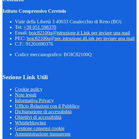
Istituto Comprensivo Ceretolo
Viale della Libertà 3 40033 Casalecchio di Reno (BO)
Tel:
+39 051.598370
Email:
boic82100q@istruzione.it
Link per inviare una mail
PEC:
boic82100q@pec.istruzione.it
Link per inviare una mail
C.F.: 91201690376
Codice meccanografico: BOIC82100Q
Sezione Link Utili
Cookie policy
Note legali
Informativa Privacy
Ufficio Relazioni con il Pubblico
Dichiarazione di accessibilità
Obiettivi di accessibilità
Whistleblowing
Gestione consensi cookie
Amministrazione trasparente