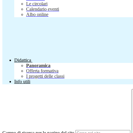
Le circolari
Calendario eventi
Albo online
Didattica
Panoramica
Offerta formativa
I progetti delle classi
Info utili
Campo di ricerca per le pagine del sito