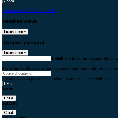
-
Entra con SPID
Entra con CIE
Seleziona utente
button close
×
Recupero password
button close
×
E-mail
Verrà inviato un messaggio all'indirizz
Non hai una e-mail associata al nome utente? Effettua il reset della password tram
E-mail inviata, si prega di controllare la casella di posta elettronica!
Errore
Chiudi
Successo
Chiudi
Informazione