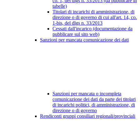
co. 1, del dlgs n. 33/2013 (da pubblicare in
tabelle)
Titolari di incarichi di amministrazione, di
direzione o di governo di cui all'art. 14, co.
1-bis, del dlgs n. 33/2013
Cessati dall'incarico (documentazione da
pubblicare sul sito web)
Sanzioni per mancata comunicazione dei dati
Sanzioni per mancata o incompleta
comunicazione dei dati da parte dei titolari
di incarichi politici, di amministrazione, di
direzione o di governo
Rendiconti gruppi consiliari regionali/provinciali