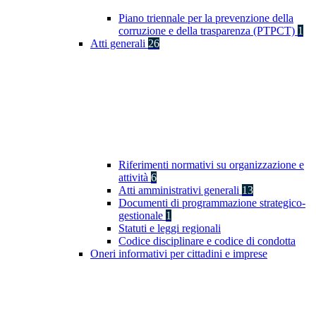
Piano triennale per la prevenzione della
corruzione e della trasparenza (PTPCT)
1
Atti generali
26
Riferimenti normativi su organizzazione e
attività
6
Atti amministrativi generali
13
Documenti di programmazione strategico-
gestionale
1
Statuti e leggi regionali
Codice disciplinare e codice di condotta
Oneri informativi per cittadini e imprese