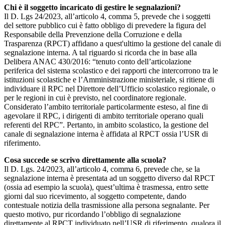
Chi è il soggetto incaricato di gestire le segnalazioni?
Il D. Lgs 24/2023, all’articolo 4, comma 5, prevede che i soggetti
del settore pubblico cui è fatto obbligo di prevedere la figura del
Responsabile della Prevenzione della Corruzione e della
Trasparenza (RPCT) affidano a quest'ultimo la gestione del canale di
segnalazione interna. A tal riguardo si ricorda che in base alla
Delibera ANAC 430/2016: “tenuto conto dell’articolazione
periferica del sistema scolastico e dei rapporti che intercorrono tra le
istituzioni scolastiche e l’Amministrazione ministeriale, si ritiene di
individuare il RPC nel Direttore dell’Ufficio scolastico regionale, o
per le regioni in cui è previsto, nel coordinatore regionale.
Considerato l’ambito territoriale particolarmente esteso, al fine di
agevolare il RPC, i dirigenti di ambito territoriale operano quali
referenti del RPC”. Pertanto, in ambito scolastico, la gestione del
canale di segnalazione interna è affidata al RPCT ossia l’USR di
riferimento.
Cosa succede se scrivo direttamente alla scuola?
Il D. Lgs. 24/2023, all’articolo 4, comma 6, prevede che, se la
segnalazione interna è presentata ad un soggetto diverso dal RPCT
(ossia ad esempio la scuola), quest’ultima è trasmessa, entro sette
giorni dal suo ricevimento, al soggetto competente, dando
contestuale notizia della trasmissione alla persona segnalante. Per
questo motivo, pur ricordando l’obbligo di segnalazione
direttamente al RPCT individuato nell’USR di riferimento, qualora il