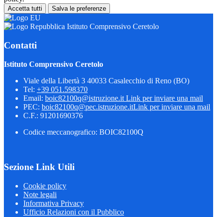
Accetta tutti
Salva le preferenze
Istituto Comprensivo Ceretolo
Contatti
Istituto Comprensivo Ceretolo
Viale della Libertà 3 40033 Casalecchio di Reno (BO)
Tel:
+39 051.598370
Email:
boic82100q@istruzione.it
Link per inviare una mail
PEC:
boic82100q@pec.istruzione.it
Link per inviare una mail
C.F.: 91201690376
Codice meccanografico: BOIC82100Q
Sezione Link Utili
Cookie policy
Note legali
Informativa Privacy
Ufficio Relazioni con il Pubblico