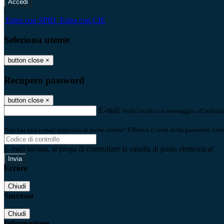
-
Entra con SPID
Entra con CIE
Seleziona utente
button close
×
Recupero password
button close
×
E-mail
Verrà inviato un messaggio all'indirizz
Non hai una e-mail associata al nome utente? Effettua il reset della password tram
E-mail inviata, si prega di controllare la casella di posta elettronica!
Errore
Chiudi
Successo
Chiudi
Informazione