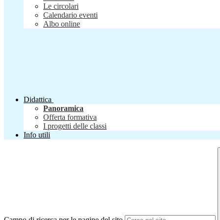
Le circolari
Calendario eventi
Albo online
Didattica
Panoramica
Offerta formativa
I progetti delle classi
Info utili
Campo di ricerca per le pagine del sito