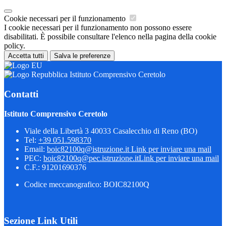
Cookie necessari per il funzionamento
I cookie necessari per il funzionamento non possono essere
disabilitati. È possibile consultare l'elenco nella pagina della cookie
policy.
Accetta tutti
Salva le preferenze
Istituto Comprensivo Ceretolo
Contatti
Istituto Comprensivo Ceretolo
Viale della Libertà 3 40033 Casalecchio di Reno (BO)
Tel:
+39 051.598370
Email:
boic82100q@istruzione.it
Link per inviare una mail
PEC:
boic82100q@pec.istruzione.it
Link per inviare una mail
C.F.: 91201690376
Codice meccanografico: BOIC82100Q
Sezione Link Utili