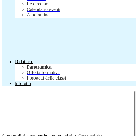
Le circolari
Calendario eventi
Albo online
Didattica
Panoramica
Offerta formativa
I progetti delle classi
Info utili
Campo di ricerca per le pagine del sito