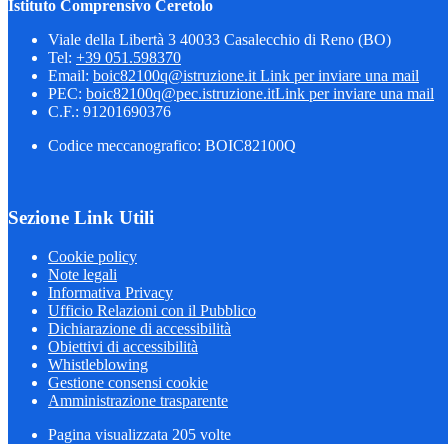
Istituto Comprensivo Ceretolo
Viale della Libertà 3 40033 Casalecchio di Reno (BO)
Tel:
+39 051.598370
Email:
boic82100q@istruzione.it
Link per inviare una mail
PEC:
boic82100q@pec.istruzione.it
Link per inviare una mail
C.F.: 91201690376
Codice meccanografico: BOIC82100Q
Sezione Link Utili
Cookie policy
Note legali
Informativa Privacy
Ufficio Relazioni con il Pubblico
Dichiarazione di accessibilità
Obiettivi di accessibilità
Whistleblowing
Gestione consensi cookie
Amministrazione trasparente
Pagina visualizzata
205
volte