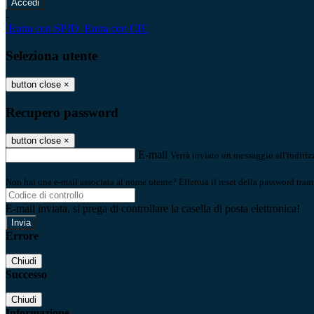
-
Entra con SPID
Entra con CIE
Seleziona utente
button close
×
Recupero password
button close
×
E-mail
Verrà inviato un messaggio all'indirizz
Non hai una e-mail associata al nome utente? Effettua il reset della password tram
E-mail inviata, si prega di controllare la casella di posta elettronica!
Errore
Chiudi
Successo
Chiudi
Informazione