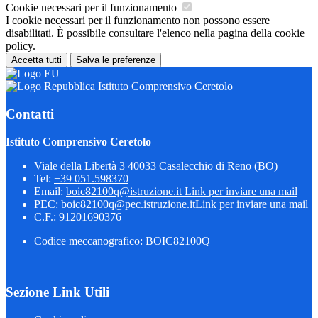
Cookie necessari per il funzionamento
I cookie necessari per il funzionamento non possono essere
disabilitati. È possibile consultare l'elenco nella pagina della cookie
policy.
Accetta tutti
Salva le preferenze
Istituto Comprensivo Ceretolo
Contatti
Istituto Comprensivo Ceretolo
Viale della Libertà 3 40033 Casalecchio di Reno (BO)
Tel:
+39 051.598370
Email:
boic82100q@istruzione.it
Link per inviare una mail
PEC:
boic82100q@pec.istruzione.it
Link per inviare una mail
C.F.: 91201690376
Codice meccanografico: BOIC82100Q
Sezione Link Utili