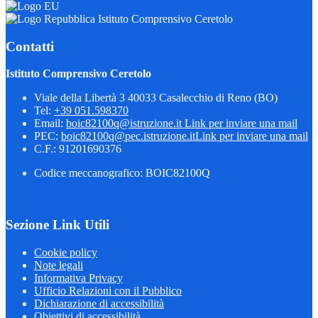
Istituto Comprensivo Ceretolo
Contatti
Istituto Comprensivo Ceretolo
Viale della Libertà 3 40033 Casalecchio di Reno (BO)
Tel:
+39 051.598370
Email:
boic82100q@istruzione.it
Link per inviare una mail
PEC:
boic82100q@pec.istruzione.it
Link per inviare una mail
C.F.: 91201690376
Codice meccanografico: BOIC82100Q
Sezione Link Utili
Cookie policy
Note legali
Informativa Privacy
Ufficio Relazioni con il Pubblico
Dichiarazione di accessibilità
Obiettivi di accessibilità