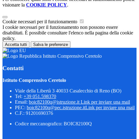
visionare la
COOKIE POLICY
.
Cookie necessari per il funzionamento
I cookie necessari per il funzionamento non possono essere
disabilitati. È possibile consultare l'elenco nella pagina della cookie
policy.
Accetta tutti
Salva le preferenze
Istituto Comprensivo Ceretolo
Contatti
Istituto Comprensivo Ceretolo
Viale della Libertà 3 40033 Casalecchio di Reno (BO)
Tel:
+39 051.598370
Email:
boic82100q@istruzione.it
Link per inviare una mail
PEC:
boic82100q@pec.istruzione.it
Link per inviare una mail
C.F.: 91201690376
Codice meccanografico: BOIC82100Q