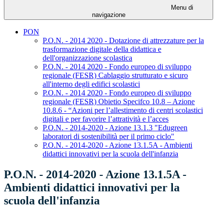
Menu di
navigazione
PON
P.O.N. - 2014 2020 - Dotazione di attrezzature per la
trasformazione digitale della didattica e
dell'organizzazione scolastica
P.O.N. - 2014 2020 - Fondo europeo di sviluppo
regionale (FESR) Cablaggio strutturato e sicuro
all'interno degli edifici scolastici
P.O.N. - 2014 2020 - Fondo europeo di sviluppo
regionale (FESR) Obietio Specifco 10.8 – Azione
10.8.6 - “Azioni per l’allestimento di centri scolastici
digitali e per favorire l’attratività e l’acces
P.O.N. - 2014-2020 - Azione 13.1.3 "Edugreen
laboratori di sostenibilità per il primo ciclo"
P.O.N. - 2014-2020 - Azione 13.1.5A - Ambienti
didattici innovativi per la scuola dell'infanzia
P.O.N. - 2014-2020 - Azione 13.1.5A -
Ambienti didattici innovativi per la
scuola dell'infanzia