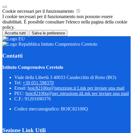
Cookie necessari per il funzionamento
I cookie necessari per il funzionamento non possono essere
disabilitati. È possibile consultare l'elenco nella pagina della cookie
policy.
Accetta tutti
Salva le preferenze
Istituto Comprensivo Ceretolo
Contatti
Istituto Comprensivo Ceretolo
Viale della Libertà 3 40033 Casalecchio di Reno (BO)
Tel:
+39 051.598370
Email:
boic82100q@istruzione.it
Link per inviare una mail
PEC:
boic82100q@pec.istruzione.it
Link per inviare una mail
C.F.: 91201690376
Codice meccanografico: BOIC82100Q
Sezione Link Utili