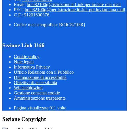
Email:
boic82100q@istruzione.it
Link per inviare una mail
PEC:
boic82100q@pec.istruzione.it
Link per inviare una mail
C.F.: 91201690376
Codice meccanografico: BOIC82100Q
Sezione Link Utili
Cookie policy
Note legali
Informativa Privacy
Ufficio Relazioni con il Pubblico
Dichiarazione di accessibilità
Obiettivi di accessibilità
Whistleblowing
Gestione consensi cookie
Amministrazione trasparente
Pagina visualizzata
911
volte
Sezione Copyright