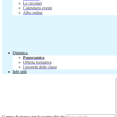
Le circolari
Calendario eventi
Albo online
Didattica
Panoramica
Offerta formativa
I progetti delle classi
Info utili
Campo di ricerca per le pagine del sito