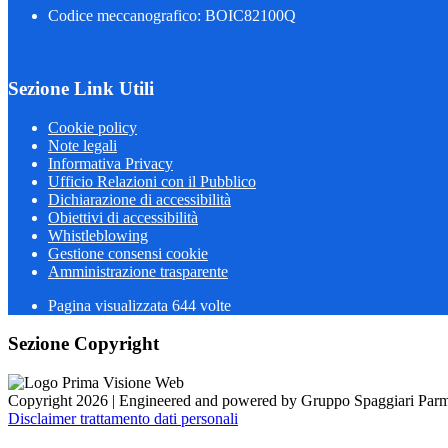
Codice meccanografico: BOIC82100Q
Sezione Link Utili
Cookie policy
Note legali
Informativa Privacy
Ufficio Relazioni con il Pubblico
Dichiarazione di accessibilità
Obiettivi di accessibilità
Whistleblowing
Gestione consensi cookie
Amministrazione trasparente
Pagina visualizzata
644
volte
Sezione Copyright
Copyright 2026 | Engineered and powered by Gruppo Spaggiari Parm
Disclaimer trattamento dati personali