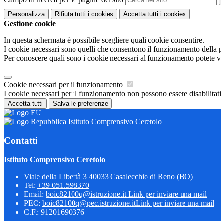
Personalizza
Rifiuta tutti
i cookies
Accetta tutti
i cookies
Gestione cookie
In questa schermata è possibile scegliere quali cookie consentire.
I cookie necessari sono quelli che consentono il funzionamento della pi
Per conoscere quali sono i cookie necessari al funzionamento potete v
Cookie necessari per il funzionamento
I cookie necessari per il funzionamento non possono essere disabilitati.
Accetta tutti
Salva le preferenze
Istituto Comprensivo Ceretolo
Contatti
Istituto Comprensivo Ceretolo
Viale della Libertà 3 40033 Casalecchio di Reno (BO)
Tel:
+39 051.598370
Email:
boic82100q@istruzione.it
Link per inviare una mail
PEC:
boic82100q@pec.istruzione.it
Link per inviare una mail
C.F.: 91201690376