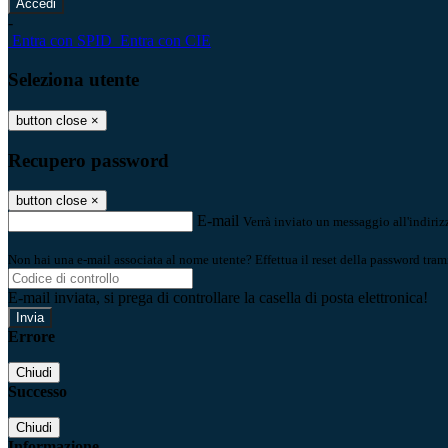
-
Entra con SPID
Entra con CIE
Seleziona utente
button close
×
Recupero password
button close
×
E-mail
Verrà inviato un messaggio all'indirizz
Non hai una e-mail associata al nome utente? Effettua il reset della password tram
E-mail inviata, si prega di controllare la casella di posta elettronica!
Errore
Chiudi
Successo
Chiudi
Informazione