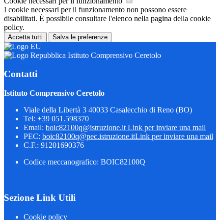
Cookie necessari per il funzionamento
I cookie necessari per il funzionamento non possono essere
disabilitati. È possibile consultare l'elenco nella pagina della cookie
policy.
Accetta tutti
Salva le preferenze
Istituto Comprensivo Ceretolo
Contatti
Istituto Comprensivo Ceretolo
Viale della Libertà 3 40033 Casalecchio di Reno (BO)
Tel:
+39 051.598370
Email:
boic82100q@istruzione.it
Link per inviare una mail
PEC:
boic82100q@pec.istruzione.it
Link per inviare una mail
C.F.: 91201690376
Codice meccanografico: BOIC82100Q
Sezione Link Utili
Cookie policy