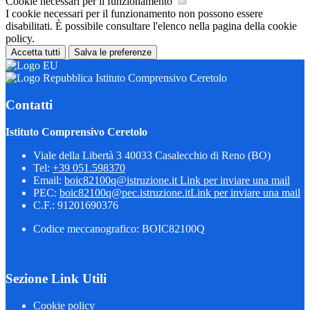
Cookie necessari per il funzionamento
I cookie necessari per il funzionamento non possono essere
disabilitati. È possibile consultare l'elenco nella pagina della cookie
policy.
Accetta tutti
Salva le preferenze
Istituto Comprensivo Ceretolo
Contatti
Istituto Comprensivo Ceretolo
Viale della Libertà 3 40033 Casalecchio di Reno (BO)
Tel:
+39 051.598370
Email:
boic82100q@istruzione.it
Link per inviare una mail
PEC:
boic82100q@pec.istruzione.it
Link per inviare una mail
C.F.: 91201690376
Codice meccanografico: BOIC82100Q
Sezione Link Utili
Cookie policy