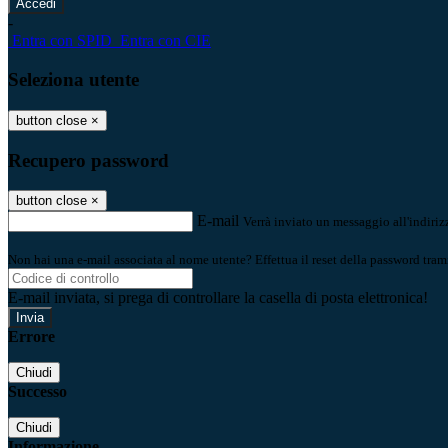
-
Entra con SPID
Entra con CIE
Seleziona utente
button close
×
Recupero password
button close
×
E-mail
Verrà inviato un messaggio all'indirizz
Non hai una e-mail associata al nome utente? Effettua il reset della password tram
E-mail inviata, si prega di controllare la casella di posta elettronica!
Errore
Chiudi
Successo
Chiudi
Informazione