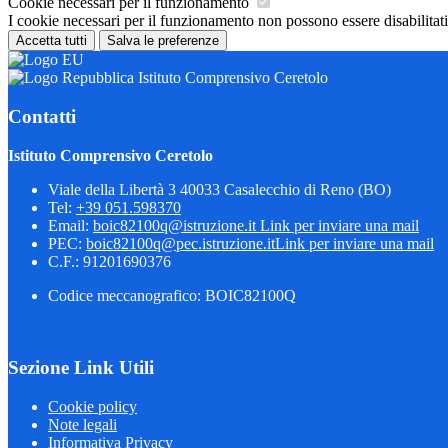
Cookie necessari per il funzionamento
I cookie necessari per il funzionamento non possono essere disabilitati.
Accetta tutti
Salva le preferenze
Istituto Comprensivo Ceretolo
Contatti
Istituto Comprensivo Ceretolo
Viale della Libertà 3 40033 Casalecchio di Reno (BO)
Tel:
+39 051.598370
Email:
boic82100q@istruzione.it
Link per inviare una mail
PEC:
boic82100q@pec.istruzione.it
Link per inviare una mail
C.F.: 91201690376
Codice meccanografico: BOIC82100Q
Sezione Link Utili
Cookie policy
Note legali
Informativa Privacy