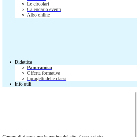
Le circolari
Calendario eventi
Albo online
Didattica
Panoramica
Offerta formativa
I progetti delle classi
Info utili
Campo di ricerca per le pagine del sito