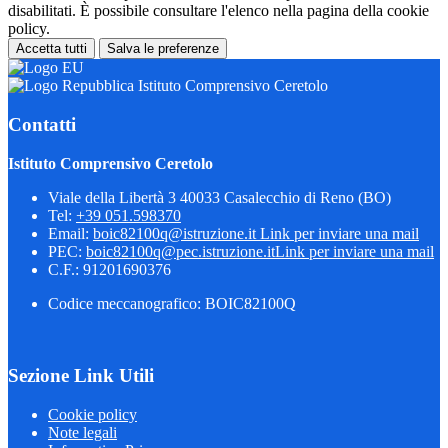
disabilitati. È possibile consultare l'elenco nella pagina della cookie
policy.
Accetta tutti
Salva le preferenze
Istituto Comprensivo Ceretolo
Contatti
Istituto Comprensivo Ceretolo
Viale della Libertà 3 40033 Casalecchio di Reno (BO)
Tel:
+39 051.598370
Email:
boic82100q@istruzione.it
Link per inviare una mail
PEC:
boic82100q@pec.istruzione.it
Link per inviare una mail
C.F.: 91201690376
Codice meccanografico: BOIC82100Q
Sezione Link Utili
Cookie policy
Note legali