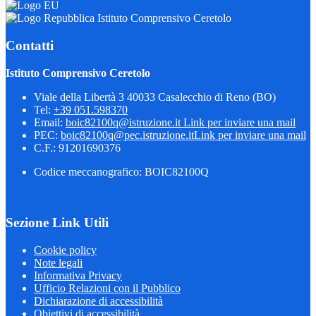
Istituto Comprensivo Ceretolo
Contatti
Istituto Comprensivo Ceretolo
Viale della Libertà 3 40033 Casalecchio di Reno (BO)
Tel:
+39 051.598370
Email:
boic82100q@istruzione.it
Link per inviare una mail
PEC:
boic82100q@pec.istruzione.it
Link per inviare una mail
C.F.: 91201690376
Codice meccanografico: BOIC82100Q
Sezione Link Utili
Cookie policy
Note legali
Informativa Privacy
Ufficio Relazioni con il Pubblico
Dichiarazione di accessibilità
Obiettivi di accessibilità