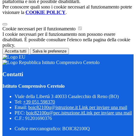
piattaforma e non è possibile disabilitarli.
Per conoscere quali sono i cookie necessari al funzionamento potete
visionare la
COOKIE POLICY
.
Cookie necessari per il funzionamento
I cookie necessari per il funzionamento non possono essere
disabilitati. È possibile consultare l'elenco nella pagina della cookie
policy.
Accetta tutti
Salva le preferenze
Istituto Comprensivo Ceretolo
Contatti
Istituto Comprensivo Ceretolo
Viale della Libertà 3 40033 Casalecchio di Reno (BO)
Tel:
+39 051.598370
Email:
boic82100q@istruzione.it
Link per inviare una mail
PEC:
boic82100q@pec.istruzione.it
Link per inviare una mail
C.F.: 91201690376
Codice meccanografico: BOIC82100Q