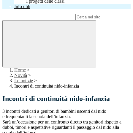
I progetti delle classi
Info utili
Campo di ricerca per le pagine del sito
Home
>
Novità
>
Le notizie
>
Incontri di continuità nido-infanzia
Incontri di continuità nido-infanzia
3 incontri dedicati a genitori di bambini uscenti dal nido
e frequentanti la scuola dell’infanzia.
Sarà un’occasione per un confronto diretto tra genitori rispetto a
dubbi, timori e aspettative riguardanti il passaggio dal nido alla
scuola dell’infanzia.