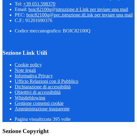
Tel:
+39 051.598370
Email:
boic82100q@istruzione.it
Link per inviare una mail
PEC:
boic82100q@pec.istruzione.it
Link per inviare una mail
C.F.: 91201690376
Codice meccanografico: BOIC82100Q
Sezione Link Utili
Cookie policy
Note legali
Informativa Privacy
Ufficio Relazioni con il Pubblico
Dichiarazione di accessibilità
Obiettivi di accessibilità
Whistleblowing
Gestione consensi cookie
Amministrazione trasparente
Pagina visualizzata
395
volte
Sezione Copyright