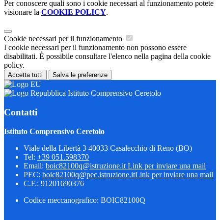
Per conoscere quali sono i cookie necessari al funzionamento potete
visionare la
COOKIE POLICY
.
Cookie necessari per il funzionamento
I cookie necessari per il funzionamento non possono essere
disabilitati. È possibile consultare l'elenco nella pagina della cookie
policy.
Accetta tutti
Salva le preferenze
Istituto Comprensivo Ceretolo
Contatti
Istituto Comprensivo Ceretolo
Viale della Libertà 3 40033 Casalecchio di Reno (BO)
Tel:
+39 051.598370
Email:
boic82100q@istruzione.it
Link per inviare una mail
PEC:
boic82100q@pec.istruzione.it
Link per inviare una mail
C.F.: 91201690376
Codice meccanografico: BOIC82100Q