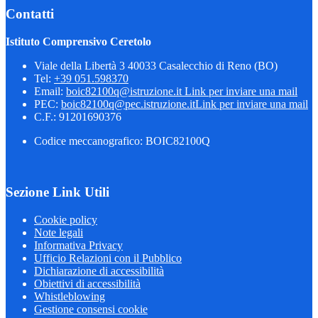
Contatti
Istituto Comprensivo Ceretolo
Viale della Libertà 3 40033 Casalecchio di Reno (BO)
Tel:
+39 051.598370
Email:
boic82100q@istruzione.it
Link per inviare una mail
PEC:
boic82100q@pec.istruzione.it
Link per inviare una mail
C.F.: 91201690376
Codice meccanografico: BOIC82100Q
Sezione Link Utili
Cookie policy
Note legali
Informativa Privacy
Ufficio Relazioni con il Pubblico
Dichiarazione di accessibilità
Obiettivi di accessibilità
Whistleblowing
Gestione consensi cookie