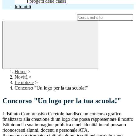
I progetti delle classi
Info utili
Campo di ricerca per le pagine del sito
Home
>
Novità
>
Le notizie
>
Concorso "Un logo per la tua scuola!"
Concorso "Un logo per la tua scuola!"
L’Istituto Comprensivo Ceretolo bandisce un concorso grafico
finalizzato alla creazione di un logo che possa rappresentare il nostro
Istituto nella sua immagine pubblica e nell'identità in cui possano
riconoscersi alunni, docenti e personale ATA.
Il concorso è riservato a tutti gli alunni iscritti nel corrente anno