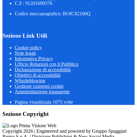
C.F.: 91201690376
Codice meccanografico: BOIC82100Q
Sezione Link Utili
Cookie policy
Note legali
Informativa Privacy
Ufficio Relazioni con il Pubblico
Dichiarazione di accessibilità
Obiettivi di accessibilità
Whistleblowing
Gestione consensi cookie
Amministrazione trasparente
Pagina visualizzata
1075
volte
Sezione Copyright
Copyright 2026 | Engineered and powered by Gruppo Spaggiari
Parma S.p.A. | Divisione Publishing & New Social Media