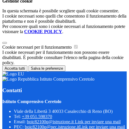
Gestione cookie
In questa schermata è possibile scegliere quali cookie consentire.
I cookie necessari sono quelli che consentono il funzionamento della
piattaforma e non è possibile disabilitarli.
Per conoscere quali sono i cookie necessari al funzionamento potete
visionare la
COOKIE POLICY
.
Cookie necessari per il funzionamento
I cookie necessari per il funzionamento non possono essere
disabilitati. È possibile consultare l'elenco nella pagina della cookie
policy.
Accetta tutti
Salva le preferenze
Istituto Comprensivo Ceretolo
Contatti
Istituto Comprensivo Ceretolo
Viale della Libertà 3 40033 Casalecchio di Reno (BO)
Tel:
+39 051.598370
Email:
boic82100q@istruzione.it
Link per inviare una mail
PEC:
boic82100q@pec.istruzione.it
Link per inviare una mail