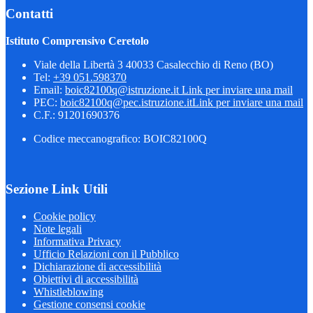
Contatti
Istituto Comprensivo Ceretolo
Viale della Libertà 3 40033 Casalecchio di Reno (BO)
Tel:
+39 051.598370
Email:
boic82100q@istruzione.it
Link per inviare una mail
PEC:
boic82100q@pec.istruzione.it
Link per inviare una mail
C.F.: 91201690376
Codice meccanografico: BOIC82100Q
Sezione Link Utili
Cookie policy
Note legali
Informativa Privacy
Ufficio Relazioni con il Pubblico
Dichiarazione di accessibilità
Obiettivi di accessibilità
Whistleblowing
Gestione consensi cookie