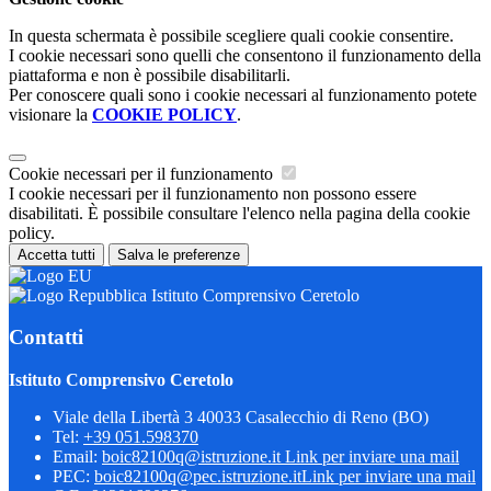
In questa schermata è possibile scegliere quali cookie consentire.
I cookie necessari sono quelli che consentono il funzionamento della
piattaforma e non è possibile disabilitarli.
Per conoscere quali sono i cookie necessari al funzionamento potete
visionare la
COOKIE POLICY
.
Cookie necessari per il funzionamento
I cookie necessari per il funzionamento non possono essere
disabilitati. È possibile consultare l'elenco nella pagina della cookie
policy.
Accetta tutti
Salva le preferenze
Istituto Comprensivo Ceretolo
Contatti
Istituto Comprensivo Ceretolo
Viale della Libertà 3 40033 Casalecchio di Reno (BO)
Tel:
+39 051.598370
Email:
boic82100q@istruzione.it
Link per inviare una mail
PEC:
boic82100q@pec.istruzione.it
Link per inviare una mail