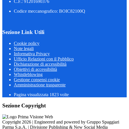
C.F.: 91201690376
Codice meccanografico: BOIC82100Q
Sezione Link Utili
Cookie policy
Note legali
Informativa Privacy
Ufficio Relazioni con il Pubblico
Dichiarazione di accessibilità
Obiettivi di accessibilità
Whistleblowing
Gestione consensi cookie
Amministrazione trasparente
Pagina visualizzata
1823
volte
Sezione Copyright
Copyright 2026 | Engineered and powered by Gruppo Spaggiari
Parma S.p.A. | Divisione Publishing & New Social Media