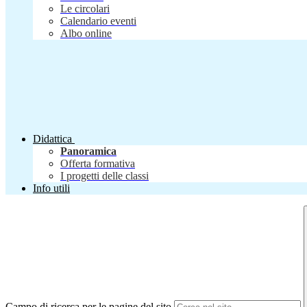
Le circolari
Calendario eventi
Albo online
Didattica
Panoramica
Offerta formativa
I progetti delle classi
Info utili
Campo di ricerca per le pagine del sito