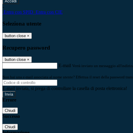
-
Entra con SPID
Entra con CIE
Seleziona utente
button close
×
Recupero password
button close
×
E-mail
Verrà inviato un messaggio all'indirizz
Non hai una e-mail associata al nome utente? Effettua il reset della password tram
E-mail inviata, si prega di controllare la casella di posta elettronica!
Errore
Chiudi
Successo
Chiudi
Informazione