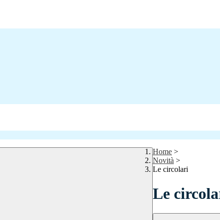
Home
>
Novità
>
Le circolari
Le circola