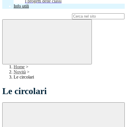
I progetti delle classi
Info utili
Campo di ricerca per le pagine del sito
Home
>
Novità
>
Le circolari
Le circolari