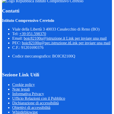
Istituto Comprensivo Ceretolo
Contatti
Istituto Comprensivo Ceretolo
Viale della Libertà 3 40033 Casalecchio di Reno (BO)
Tel:
+39 051.598370
Email:
boic82100q@istruzione.it
Link per inviare una mail
PEC:
boic82100q@pec.istruzione.it
Link per inviare una mail
C.F.: 91201690376
Codice meccanografico: BOIC82100Q
Sezione Link Utili
Cookie policy
Note legali
Informativa Privacy
Ufficio Relazioni con il Pubblico
Dichiarazione di accessibilità
Obiettivi di accessibilità
Whistleblowing