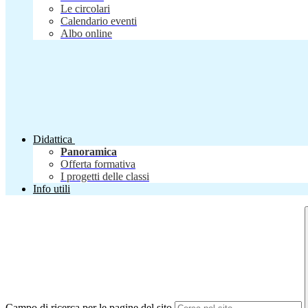
Le circolari
Calendario eventi
Albo online
Didattica
Panoramica
Offerta formativa
I progetti delle classi
Info utili
Campo di ricerca per le pagine del sito