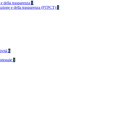
 e della trasparenza
1
rruzione e della trasparenza (PTPCT)
1
tività
6
stionale
1