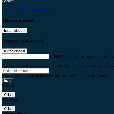
-
Entra con SPID
Entra con CIE
Seleziona utente
button close
×
Recupero password
button close
×
E-mail
Verrà inviato un messaggio all'indirizz
Non hai una e-mail associata al nome utente? Effettua il reset della password tram
E-mail inviata, si prega di controllare la casella di posta elettronica!
Errore
Chiudi
Successo
Chiudi
Informazione