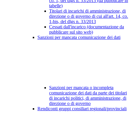
co. 1, del dlgs n. 33/2013 (da pubblicare in
tabelle)
Titolari di incarichi di amministrazione, di
direzione o di governo di cui all'art. 14, co.
1-bis, del dlgs n. 33/2013
Cessati dall'incarico (documentazione da
pubblicare sul sito web)
Sanzioni per mancata comunicazione dei dati
Sanzioni per mancata o incompleta
comunicazione dei dati da parte dei titolari
di incarichi politici, di amministrazione, di
direzione o di governo
Rendiconti gruppi consiliari regionali/provinciali