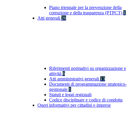
Piano triennale per la prevenzione della
corruzione e della trasparenza (PTPCT)
1
Atti generali
26
Riferimenti normativi su organizzazione e
attività
6
Atti amministrativi generali
13
Documenti di programmazione strategico-
gestionale
1
Statuti e leggi regionali
Codice disciplinare e codice di condotta
Oneri informativi per cittadini e imprese