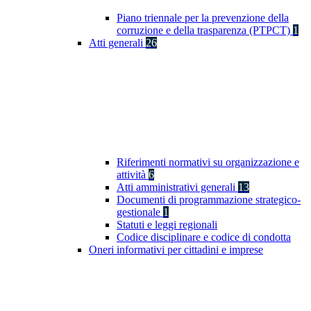
Piano triennale per la prevenzione della
corruzione e della trasparenza (PTPCT)
1
Atti generali
26
Riferimenti normativi su organizzazione e
attività
6
Atti amministrativi generali
13
Documenti di programmazione strategico-
gestionale
1
Statuti e leggi regionali
Codice disciplinare e codice di condotta
Oneri informativi per cittadini e imprese