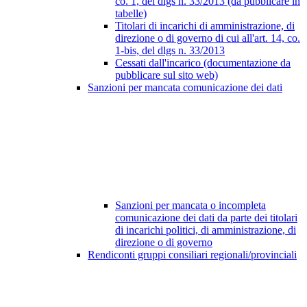
co. 1, del dlgs n. 33/2013 (da pubblicare in
tabelle)
Titolari di incarichi di amministrazione, di
direzione o di governo di cui all'art. 14, co.
1-bis, del dlgs n. 33/2013
Cessati dall'incarico (documentazione da
pubblicare sul sito web)
Sanzioni per mancata comunicazione dei dati
Sanzioni per mancata o incompleta
comunicazione dei dati da parte dei titolari
di incarichi politici, di amministrazione, di
direzione o di governo
Rendiconti gruppi consiliari regionali/provinciali