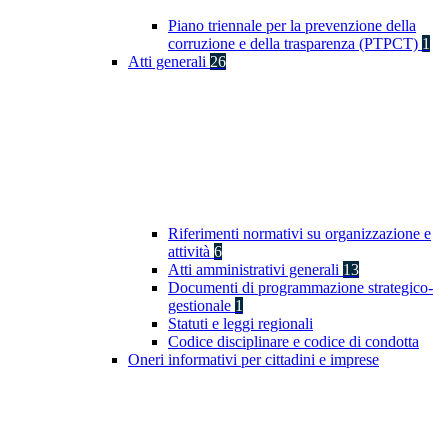
Piano triennale per la prevenzione della
corruzione e della trasparenza (PTPCT)
1
Atti generali
26
Riferimenti normativi su organizzazione e
attività
6
Atti amministrativi generali
13
Documenti di programmazione strategico-
gestionale
1
Statuti e leggi regionali
Codice disciplinare e codice di condotta
Oneri informativi per cittadini e imprese