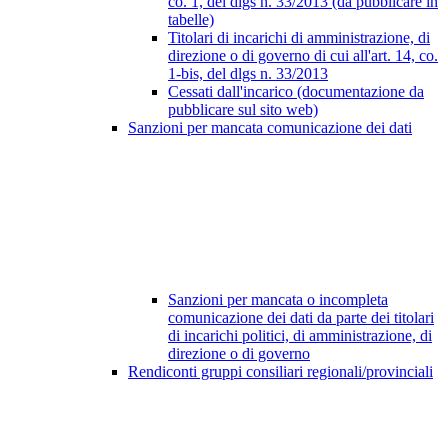
co. 1, del dlgs n. 33/2013 (da pubblicare in
tabelle)
Titolari di incarichi di amministrazione, di
direzione o di governo di cui all'art. 14, co.
1-bis, del dlgs n. 33/2013
Cessati dall'incarico (documentazione da
pubblicare sul sito web)
Sanzioni per mancata comunicazione dei dati
Sanzioni per mancata o incompleta
comunicazione dei dati da parte dei titolari
di incarichi politici, di amministrazione, di
direzione o di governo
Rendiconti gruppi consiliari regionali/provinciali