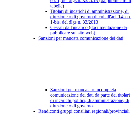
co. 1, del dlgs n. 33/2013 (da pubblicare in
tabelle)
Titolari di incarichi di amministrazione, di
direzione o di governo di cui all'art. 14, co.
1-bis, del dlgs n. 33/2013
Cessati dall'incarico (documentazione da
pubblicare sul sito web)
Sanzioni per mancata comunicazione dei dati
Sanzioni per mancata o incompleta
comunicazione dei dati da parte dei titolari
di incarichi politici, di amministrazione, di
direzione o di governo
Rendiconti gruppi consiliari regionali/provinciali