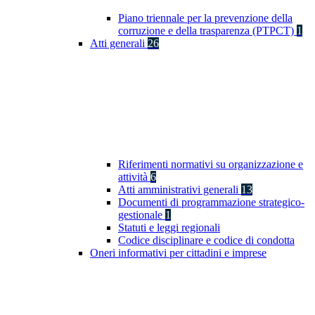
Piano triennale per la prevenzione della
corruzione e della trasparenza (PTPCT)
1
Atti generali
26
Riferimenti normativi su organizzazione e
attività
6
Atti amministrativi generali
13
Documenti di programmazione strategico-
gestionale
1
Statuti e leggi regionali
Codice disciplinare e codice di condotta
Oneri informativi per cittadini e imprese