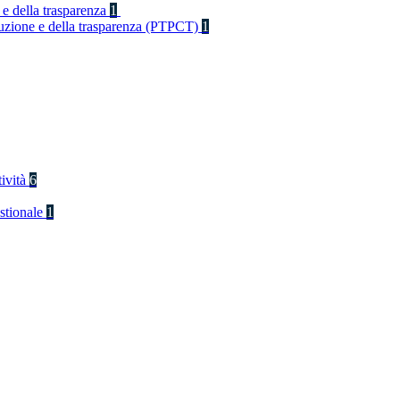
 e della trasparenza
1
rruzione e della trasparenza (PTPCT)
1
tività
6
stionale
1