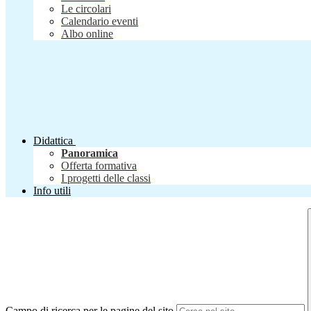
Le circolari
Calendario eventi
Albo online
Didattica
Panoramica
Offerta formativa
I progetti delle classi
Info utili
Campo di ricerca per le pagine del sito