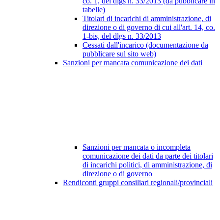
co. 1, del dlgs n. 33/2013 (da pubblicare in
tabelle)
Titolari di incarichi di amministrazione, di
direzione o di governo di cui all'art. 14, co.
1-bis, del dlgs n. 33/2013
Cessati dall'incarico (documentazione da
pubblicare sul sito web)
Sanzioni per mancata comunicazione dei dati
Sanzioni per mancata o incompleta
comunicazione dei dati da parte dei titolari
di incarichi politici, di amministrazione, di
direzione o di governo
Rendiconti gruppi consiliari regionali/provinciali