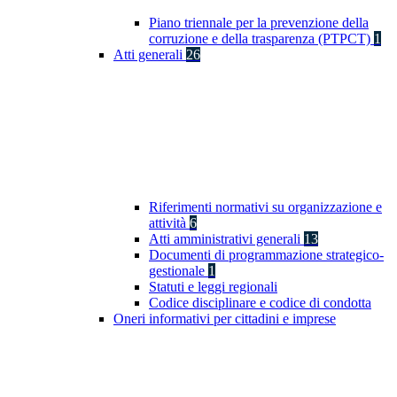
Piano triennale per la prevenzione della
corruzione e della trasparenza (PTPCT)
1
Atti generali
26
Riferimenti normativi su organizzazione e
attività
6
Atti amministrativi generali
13
Documenti di programmazione strategico-
gestionale
1
Statuti e leggi regionali
Codice disciplinare e codice di condotta
Oneri informativi per cittadini e imprese