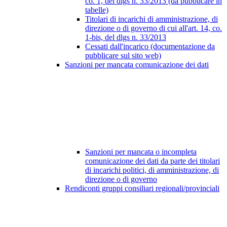
co. 1, del dlgs n. 33/2013 (da pubblicare in
tabelle)
Titolari di incarichi di amministrazione, di
direzione o di governo di cui all'art. 14, co.
1-bis, del dlgs n. 33/2013
Cessati dall'incarico (documentazione da
pubblicare sul sito web)
Sanzioni per mancata comunicazione dei dati
Sanzioni per mancata o incompleta
comunicazione dei dati da parte dei titolari
di incarichi politici, di amministrazione, di
direzione o di governo
Rendiconti gruppi consiliari regionali/provinciali