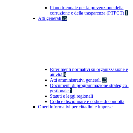
Piano triennale per la prevenzione della
corruzione e della trasparenza (PTPCT)
1
Atti generali
26
Riferimenti normativi su organizzazione e
attività
6
Atti amministrativi generali
13
Documenti di programmazione strategico-
gestionale
1
Statuti e leggi regionali
Codice disciplinare e codice di condotta
Oneri informativi per cittadini e imprese