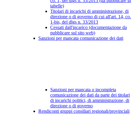
co. 1, del dlgs n. 33/2013 (da pubblicare in
tabelle)
Titolari di incarichi di amministrazione, di
direzione o di governo di cui all'art. 14, co.
1-bis, del dlgs n. 33/2013
Cessati dall'incarico (documentazione da
pubblicare sul sito web)
Sanzioni per mancata comunicazione dei dati
Sanzioni per mancata o incompleta
comunicazione dei dati da parte dei titolari
di incarichi politici, di amministrazione, di
direzione o di governo
Rendiconti gruppi consiliari regionali/provinciali