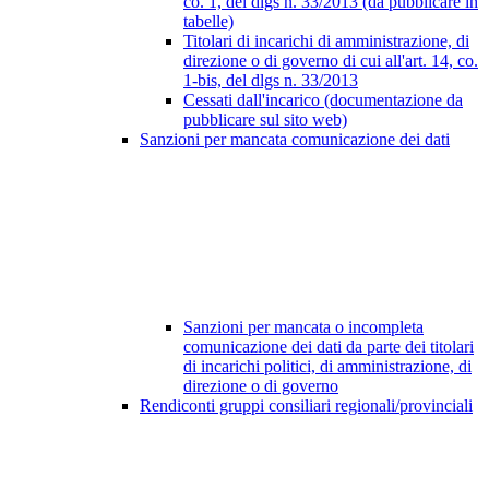
co. 1, del dlgs n. 33/2013 (da pubblicare in
tabelle)
Titolari di incarichi di amministrazione, di
direzione o di governo di cui all'art. 14, co.
1-bis, del dlgs n. 33/2013
Cessati dall'incarico (documentazione da
pubblicare sul sito web)
Sanzioni per mancata comunicazione dei dati
Sanzioni per mancata o incompleta
comunicazione dei dati da parte dei titolari
di incarichi politici, di amministrazione, di
direzione o di governo
Rendiconti gruppi consiliari regionali/provinciali