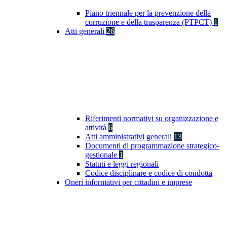
Piano triennale per la prevenzione della
corruzione e della trasparenza (PTPCT)
1
Atti generali
26
Riferimenti normativi su organizzazione e
attività
6
Atti amministrativi generali
13
Documenti di programmazione strategico-
gestionale
1
Statuti e leggi regionali
Codice disciplinare e codice di condotta
Oneri informativi per cittadini e imprese