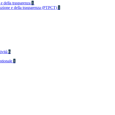
 e della trasparenza
1
rruzione e della trasparenza (PTPCT)
1
tività
6
stionale
1