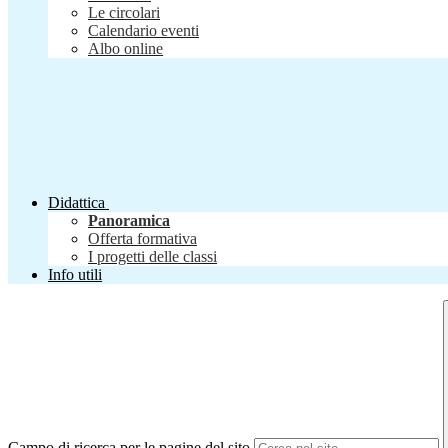
Le circolari
Calendario eventi
Albo online
Didattica
Panoramica
Offerta formativa
I progetti delle classi
Info utili
Campo di ricerca per le pagine del sito