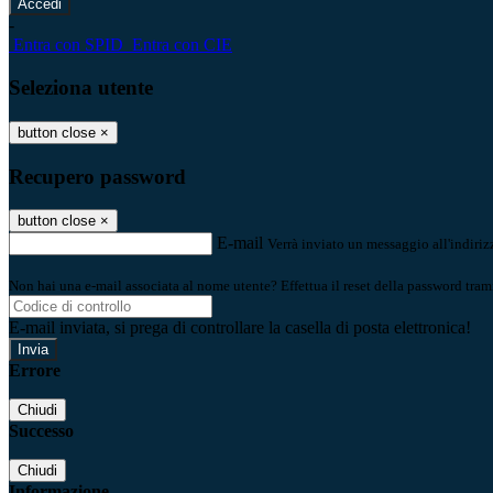
-
Entra con SPID
Entra con CIE
Seleziona utente
button close
×
Recupero password
button close
×
E-mail
Verrà inviato un messaggio all'indirizz
Non hai una e-mail associata al nome utente? Effettua il reset della password tram
E-mail inviata, si prega di controllare la casella di posta elettronica!
Errore
Chiudi
Successo
Chiudi
Informazione