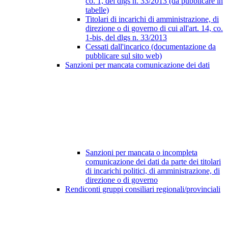
co. 1, del dlgs n. 33/2013 (da pubblicare in
tabelle)
Titolari di incarichi di amministrazione, di
direzione o di governo di cui all'art. 14, co.
1-bis, del dlgs n. 33/2013
Cessati dall'incarico (documentazione da
pubblicare sul sito web)
Sanzioni per mancata comunicazione dei dati
Sanzioni per mancata o incompleta
comunicazione dei dati da parte dei titolari
di incarichi politici, di amministrazione, di
direzione o di governo
Rendiconti gruppi consiliari regionali/provinciali