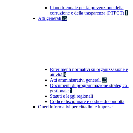
Piano triennale per la prevenzione della
corruzione e della trasparenza (PTPCT)
1
Atti generali
26
Riferimenti normativi su organizzazione e
attività
6
Atti amministrativi generali
13
Documenti di programmazione strategico-
gestionale
1
Statuti e leggi regionali
Codice disciplinare e codice di condotta
Oneri informativi per cittadini e imprese