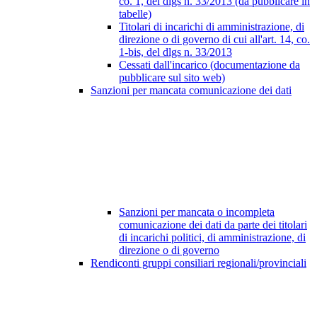
co. 1, del dlgs n. 33/2013 (da pubblicare in
tabelle)
Titolari di incarichi di amministrazione, di
direzione o di governo di cui all'art. 14, co.
1-bis, del dlgs n. 33/2013
Cessati dall'incarico (documentazione da
pubblicare sul sito web)
Sanzioni per mancata comunicazione dei dati
Sanzioni per mancata o incompleta
comunicazione dei dati da parte dei titolari
di incarichi politici, di amministrazione, di
direzione o di governo
Rendiconti gruppi consiliari regionali/provinciali