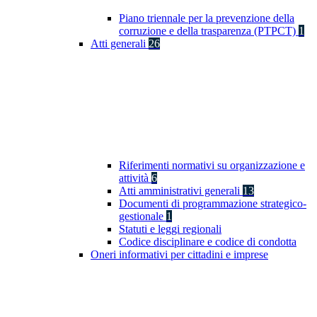
Piano triennale per la prevenzione della
corruzione e della trasparenza (PTPCT)
1
Atti generali
26
Riferimenti normativi su organizzazione e
attività
6
Atti amministrativi generali
13
Documenti di programmazione strategico-
gestionale
1
Statuti e leggi regionali
Codice disciplinare e codice di condotta
Oneri informativi per cittadini e imprese