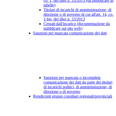
co. 1, del dlgs n. 33/2013 (da pubblicare in
tabelle)
Titolari di incarichi di amministrazione, di
direzione o di governo di cui all'art. 14, co.
1-bis, del dlgs n. 33/2013
Cessati dall'incarico (documentazione da
pubblicare sul sito web)
Sanzioni per mancata comunicazione dei dati
Sanzioni per mancata o incompleta
comunicazione dei dati da parte dei titolari
di incarichi politici, di amministrazione, di
direzione o di governo
Rendiconti gruppi consiliari regionali/provinciali