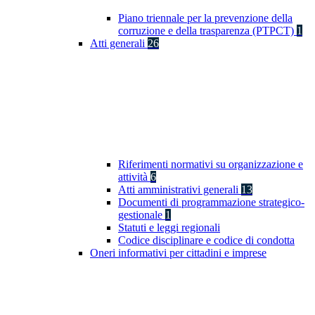
Piano triennale per la prevenzione della
corruzione e della trasparenza (PTPCT)
1
Atti generali
26
Riferimenti normativi su organizzazione e
attività
6
Atti amministrativi generali
13
Documenti di programmazione strategico-
gestionale
1
Statuti e leggi regionali
Codice disciplinare e codice di condotta
Oneri informativi per cittadini e imprese