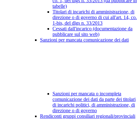
co. 1, del dlgs n. 33/2013 (da pubblicare in
tabelle)
Titolari di incarichi di amministrazione, di
direzione o di governo di cui all'art. 14, co.
1-bis, del dlgs n. 33/2013
Cessati dall'incarico (documentazione da
pubblicare sul sito web)
Sanzioni per mancata comunicazione dei dati
Sanzioni per mancata o incompleta
comunicazione dei dati da parte dei titolari
di incarichi politici, di amministrazione, di
direzione o di governo
Rendiconti gruppi consiliari regionali/provinciali