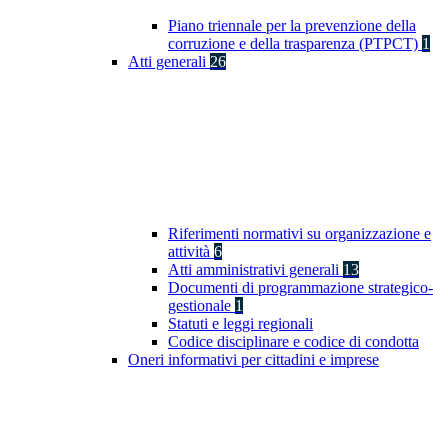
Piano triennale per la prevenzione della
corruzione e della trasparenza (PTPCT)
1
Atti generali
26
Riferimenti normativi su organizzazione e
attività
6
Atti amministrativi generali
13
Documenti di programmazione strategico-
gestionale
1
Statuti e leggi regionali
Codice disciplinare e codice di condotta
Oneri informativi per cittadini e imprese