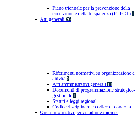
Piano triennale per la prevenzione della
corruzione e della trasparenza (PTPCT)
1
Atti generali
26
Riferimenti normativi su organizzazione e
attività
6
Atti amministrativi generali
13
Documenti di programmazione strategico-
gestionale
1
Statuti e leggi regionali
Codice disciplinare e codice di condotta
Oneri informativi per cittadini e imprese