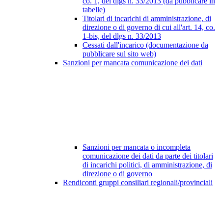
co. 1, del dlgs n. 33/2013 (da pubblicare in
tabelle)
Titolari di incarichi di amministrazione, di
direzione o di governo di cui all'art. 14, co.
1-bis, del dlgs n. 33/2013
Cessati dall'incarico (documentazione da
pubblicare sul sito web)
Sanzioni per mancata comunicazione dei dati
Sanzioni per mancata o incompleta
comunicazione dei dati da parte dei titolari
di incarichi politici, di amministrazione, di
direzione o di governo
Rendiconti gruppi consiliari regionali/provinciali