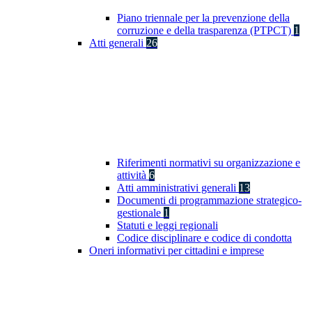
Piano triennale per la prevenzione della
corruzione e della trasparenza (PTPCT)
1
Atti generali
26
Riferimenti normativi su organizzazione e
attività
6
Atti amministrativi generali
13
Documenti di programmazione strategico-
gestionale
1
Statuti e leggi regionali
Codice disciplinare e codice di condotta
Oneri informativi per cittadini e imprese