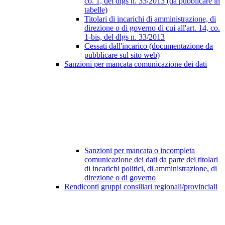
co. 1, del dlgs n. 33/2013 (da pubblicare in
tabelle)
Titolari di incarichi di amministrazione, di
direzione o di governo di cui all'art. 14, co.
1-bis, del dlgs n. 33/2013
Cessati dall'incarico (documentazione da
pubblicare sul sito web)
Sanzioni per mancata comunicazione dei dati
Sanzioni per mancata o incompleta
comunicazione dei dati da parte dei titolari
di incarichi politici, di amministrazione, di
direzione o di governo
Rendiconti gruppi consiliari regionali/provinciali