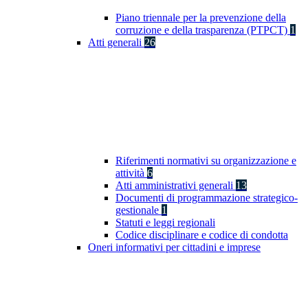
Piano triennale per la prevenzione della
corruzione e della trasparenza (PTPCT)
1
Atti generali
26
Riferimenti normativi su organizzazione e
attività
6
Atti amministrativi generali
13
Documenti di programmazione strategico-
gestionale
1
Statuti e leggi regionali
Codice disciplinare e codice di condotta
Oneri informativi per cittadini e imprese