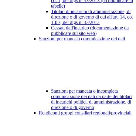
co. 1, del dlgs n. 33/2013 (da pubblicare in
tabelle)
Titolari di incarichi di amministrazione, di
direzione o di governo di cui all'art. 14, co.
1-bis, del dlgs n. 33/2013
Cessati dall'incarico (documentazione da
pubblicare sul sito web)
Sanzioni per mancata comunicazione dei dati
Sanzioni per mancata o incompleta
comunicazione dei dati da parte dei titolari
di incarichi politici, di amministrazione, di
direzione o di governo
Rendiconti gruppi consiliari regionali/provinciali